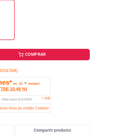
COMPRAR
OCULTAR)
mes*
en
meses!
(
TAE
10,48 %
)
+
info
U.
Válido hasta
31/12/2026
ienes línea de crédito Cetelem
Compartir producto