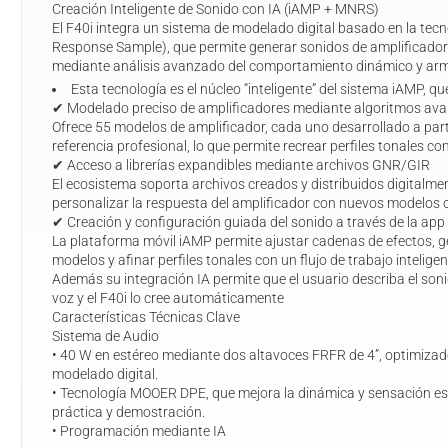
Creación Inteligente de Sonido con IA (iAMP + MNRS)
El F40i integra un sistema de modelado digital basado en la te
Response Sample), que permite generar sonidos de amplificado
mediante análisis avanzado del comportamiento dinámico y ar
Esta tecnología es el núcleo “inteligente” del sistema iAMP, q
✔ Modelado preciso de amplificadores mediante algoritmos av
Ofrece 55 modelos de amplificador, cada uno desarrollado a partir
referencia profesional, lo que permite recrear perfiles tonales co
✔ Acceso a librerías expandibles mediante archivos GNR/GIR
El ecosistema soporta archivos creados y distribuidos digitalmen
personalizar la respuesta del amplificador con nuevos modelos 
✔ Creación y configuración guiada del sonido a través de la ap
La plataforma móvil iAMP permite ajustar cadenas de efectos, g
modelos y afinar perfiles tonales con un flujo de trabajo intelig
Además su integración IA permite que el usuario describa el so
voz y el F40i lo cree automáticamente
Características Técnicas Clave
Sistema de Audio
• 40 W en estéreo mediante dos altavoces FRFR de 4”, optimizad
modelado digital.
• Tecnología MOOER DPE, que mejora la dinámica y sensación es
práctica y demostración.
• Programación mediante IA