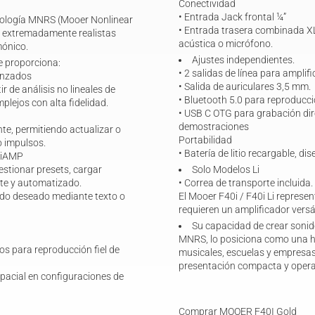
Conectividad
• Entrada Jack frontal ¼”
cnología MNRS (Mooer Nonlinear
• Entrada trasera combinada XL
r extremadamente realistas
acústica o micrófono.
mónico.
Ajustes independientes.
ue proporciona:
• 2 salidas de línea para ampli
anzados
• Salida de auriculares 3,5 mm.
 de análisis no lineales de
• Bluetooth 5.0 para reproducci
mplejos con alta fidelidad.
• USB C OTG para grabación dire
demostraciones
te, permitiendo actualizar o
Portabilidad
o impulsos.
• Batería de litio recargable, d
p iAMP
estionar presets, cargar
Solo Modelos Li
ente y automatizado.
• Correa de transporte incluida.
nido deseado mediante texto o
El Mooer F40i / F40i Li represe
requieren un amplificador vers
Su capacidad de crear sonid
MNRS, lo posiciona como una he
os para reproducción fiel de
musicales, escuelas y empresas
presentación compacta y opera
pacial en configuraciones de
Comprar MOOER F40I Gold