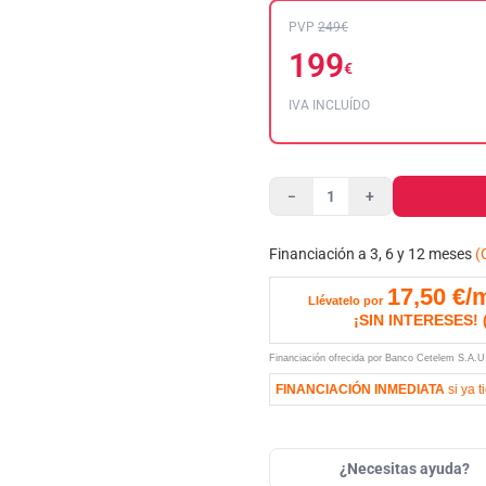
PVP
249€
199
€
IVA INCLUÍDO
−
+
Financiación a 3, 6 y 12 meses
(
17,50
€/
Llévatelo por
¡SIN INTERESES!
Financiación ofrecida por Banco Cetelem S.A.
FINANCIACIÓN INMEDIATA
si ya t
¿Necesitas ayuda?