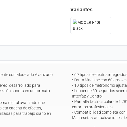
Variantes
vanzado
• 69 tipos de efectos integrad
• Drum Machine con 60 grooves
téreo, desarrollado para
• 10 tipos de metrónomo ajusta
recisión sonora en un formato
• Looper de 60 segundos sincron
Interfaz y Control
• Pantalla táctil circular de 1,2
tema digital avanzado que
entornos profesionales.
pleta cadena de efectos,
• Compatibilidad completa con
izadas para trabajo diario en
IA, presets y actualizaciones d