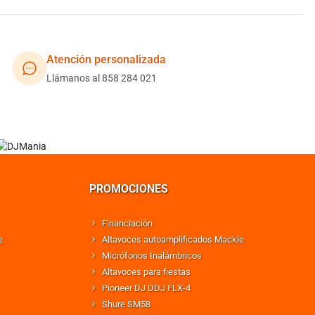
Atención personalizada
Llámanos al 858 284 021
PROMOCIONES
Financiación
e
Altavoces autoamplificados Mackie
Micrófonos Inalámbricos
Altavoces para fiestas
Pioneer DJ DDJ FLX-4
Shure SM58