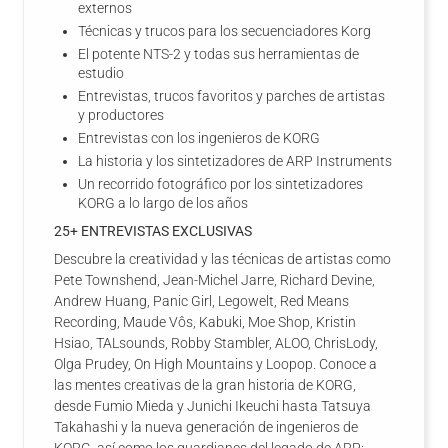
externos
Técnicas y trucos para los secuenciadores Korg
El potente NTS-2 y todas sus herramientas de
estudio
Entrevistas, trucos favoritos y parches de artistas
y productores
Entrevistas con los ingenieros de KORG
La historia y los sintetizadores de ARP Instruments
Un recorrido fotográfico por los sintetizadores
KORG a lo largo de los años
25+ ENTREVISTAS EXCLUSIVAS
Descubre la creatividad y las técnicas de artistas como
Pete Townshend, Jean-Michel Jarre, Richard Devine,
Andrew Huang, Panic Girl, Legowelt, Red Means
Recording, Maude Vôs, Kabuki, Moe Shop, Kristin
Hsiao, TALsounds, Robby Stambler, ALOO, ChrisLody,
Olga Prudey, On High Mountains y Loopop. Conoce a
las mentes creativas de la gran historia de KORG,
desde Fumio Mieda y Junichi Ikeuchi hasta Tatsuya
Takahashi y la nueva generación de ingenieros de