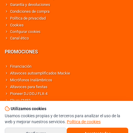
Garantía y devoluciones
Condiciones de compra
Política de privacidad
Cookies
Configurar cookies
Canal ético
PROMOCIONES
Financiación
Altavoces autoamplificados Mackie
Micrófonos Inalámbricos
Altavoces para fiestas
Pioneer DJ DDJ FLX-4
Shure SM58
Altavoces Behringer
Utilizamos cookies
Usamos cookies propias y de terceros para analizar el uso de la
web y mejorar nuestros servicios.
Política de cookies
© DJMANIA 2000-2026 TODOS LOS DERECHOS RESERVADOS
TIENDA DJ ESPECIALISTA EN SONIDO E ILUMINACIÓN PROFESIONAL