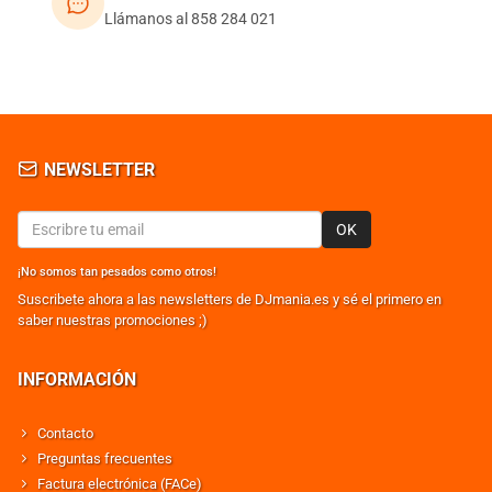
Llámanos al 858 284 021
NEWSLETTER
OK
¡No somos tan pesados como otros!
Suscribete ahora a las newsletters de DJmania.es y sé el primero en
saber nuestras promociones ;)
INFORMACIÓN
Contacto
Preguntas frecuentes
Factura electrónica (FACe)