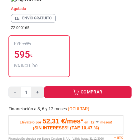
Agotado
ENVÍO GRATUITO
ZZ-000165
PVP
739€
595
€
IVA INCLUÍDO
COMPRAR
−
+
Financiación a 3, 6 y 12 meses
(OCULTAR)
52,31
€/mes*
Llévatelo por
en
meses!
¡SIN INTERESES!
(
TAE
10,47 %
)
+
info
Financiación ofrecida por Banco Cetelem S.A.U.
Válido hasta
31/12/2026