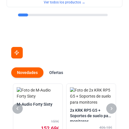
Ver todos los productos →
Ahora en promoción
Precios especiales por tiempo limitado
Novedades
Ofertas
EV
M-Audio Forty Sixty
99€
2x KRK RP5 G5 +
59
Soportes de suelo para
€
monitores
159€
152.69
406.18€
€