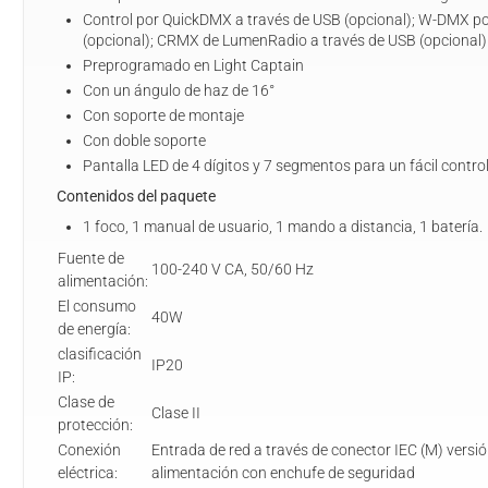
Control por QuickDMX a través de USB (opcional); W-DMX po
(opcional); CRMX de LumenRadio a través de USB (opcional)
Preprogramado en Light Captain
Con un ángulo de haz de 16°
Con soporte de montaje
Con doble soporte
Pantalla LED de 4 dígitos y 7 segmentos para un fácil contro
Contenidos del paquete
1 foco, 1 manual de usuario, 1 mando a distancia, 1 batería.
Fuente de
100-240 V CA, 50/60 Hz
alimentación:
El consumo
40W
de energía:
clasificación
IP20
IP:
Clase de
Clase II
protección:
Conexión
Entrada de red a través de conector IEC (M) versi
eléctrica:
alimentación con enchufe de seguridad