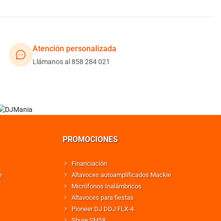
Atención personalizada
Llámanos al 858 284 021
PROMOCIONES
Financiación
e
Altavoces autoamplificados Mackie
Micrófonos Inalámbricos
Altavoces para fiestas
Pioneer DJ DDJ FLX-4
Shure SM58