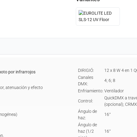
DIRIGIÓ:
12 x 8 W 4 en 1
oto por infrarrojos
Canales
4; 6; 8
DMX:
or, atenuación y efecto
Enfriamiento:
Ventilador
QuickDMX a travé
Control:
(opcional); CRMX
Ángulo de
omogénea)
16°
haz:
Ángulo de
haz (1/2
16°
ón.