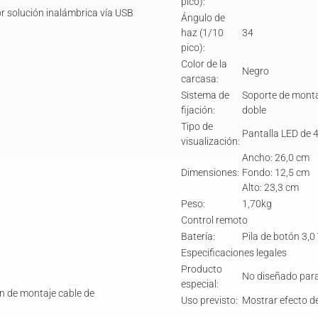
pico):
r solución inalámbrica vía USB
Ángulo de
haz (1/10
34
pico):
Color de la
Negro
carcasa:
Sistema de
Soporte de monta
l
fijación:
doble
Tipo de
Pantalla LED de 
visualización:
Ancho: 26,0 cm
Dimensiones:
Fondo: 12,5 cm
Alto: 23,3 cm
Peso:
1,70kg
Control remoto
Batería:
Pila de botón 3,
Especificaciones legales
Producto
No diseñado para 
especial:
ón de montaje cable de
Uso previsto:
Mostrar efecto d