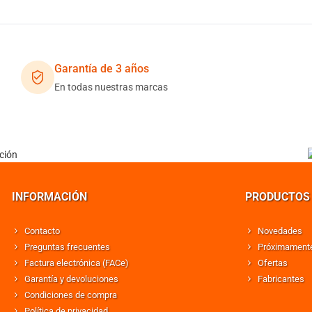
Garantía de 3 años
En todas nuestras marcas
INFORMACIÓN
PRODUCTOS
Contacto
Novedades
Preguntas frecuentes
Próximament
Factura electrónica (FACe)
Ofertas
Garantía y devoluciones
Fabricantes
Condiciones de compra
Política de privacidad