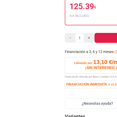
125.39
€
IVA INCLUÍDO
−
+
Financiación a 3, 6 y 12 meses
(
13,10
€/
Llévatelo por
¡SIN INTERESES!
Financiación ofrecida por Banco Cetelem S.A.
FINANCIACIÓN INMEDIATA
si ya t
¿Necesitas ayuda?
Variantes