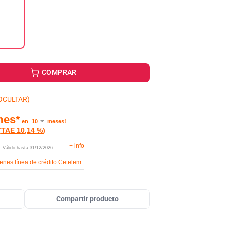
COMPRAR
OCULTAR)
mes*
en
meses!
(
TAE
10,14 %
)
+
info
U.
Válido hasta
31/12/2026
ienes línea de crédito Cetelem
Compartir producto