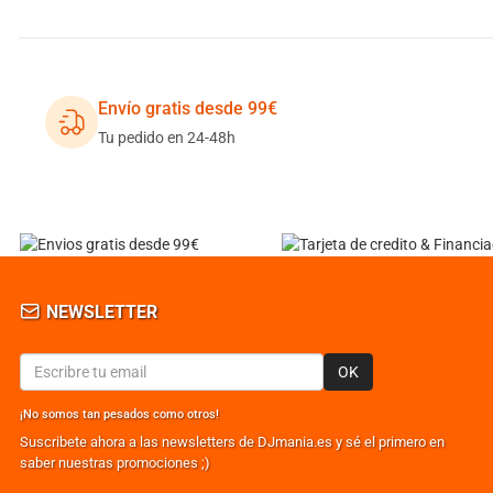
Envío gratis desde 99€
Tu pedido en 24-48h
NEWSLETTER
OK
¡No somos tan pesados como otros!
Suscribete ahora a las newsletters de DJmania.es y sé el primero en
saber nuestras promociones ;)