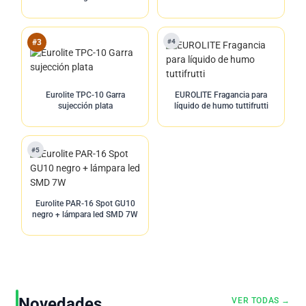
#4
#3
Eurolite TPC-10 Garra
EUROLITE Fragancia para
sujección plata
líquido de humo tuttifrutti
#5
Eurolite PAR-16 Spot GU10
negro + lámpara led SMD 7W
Novedades
VER TODAS →