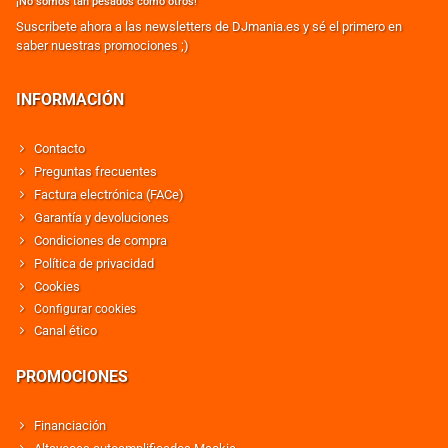
¡No somos tan pesados como otros!
Suscribete ahora a las newsletters de DJmania.es y sé el primero en
saber nuestras promociones ;)
INFORMACIÓN
Contacto
Preguntas frecuentes
Factura electrónica (FACe)
Garantía y devoluciones
Condiciones de compra
Política de privacidad
Cookies
Configurar cookies
Canal ético
PROMOCIONES
Financiación