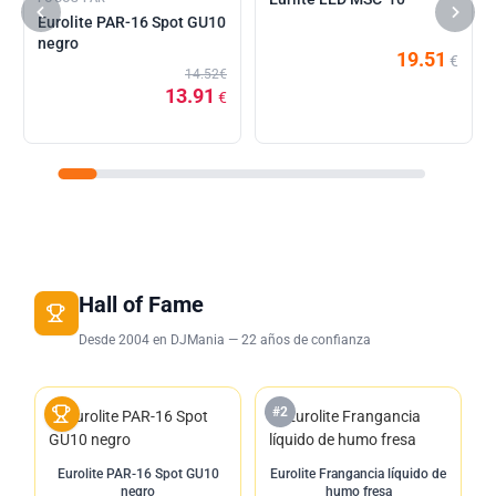
Eurolite PAR-16 Spot GU10
negro
19.51
€
14.52€
13.91
€
Hall of Fame
Desde 2004 en DJMania — 22 años de confianza
#2
Eurolite PAR-16 Spot GU10
Eurolite Frangancia líquido de
negro
humo fresa