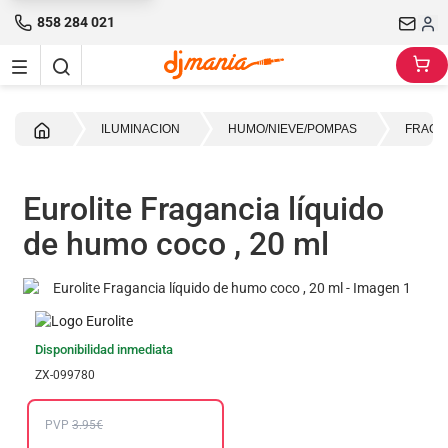
858 284 021
Inicio
ILUMINACION
HUMO/NIEVE/POMPAS
FRAGA
Eurolite Fragancia líquido
de humo coco , 20 ml
Disponibilidad inmediata
ZX-099780
PVP
3.95€