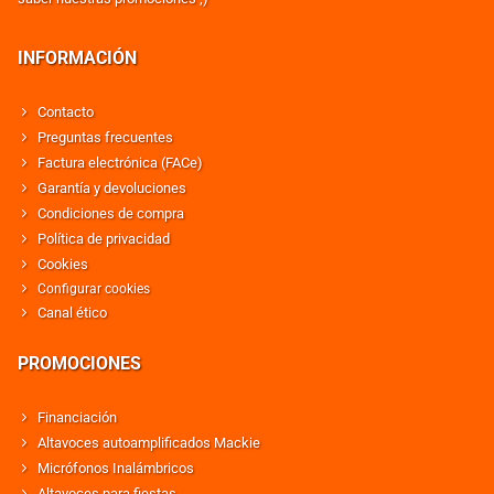
INFORMACIÓN
Contacto
Preguntas frecuentes
Factura electrónica (FACe)
Garantía y devoluciones
Condiciones de compra
Política de privacidad
Cookies
Configurar cookies
Canal ético
PROMOCIONES
Financiación
Altavoces autoamplificados Mackie
Micrófonos Inalámbricos
Altavoces para fiestas