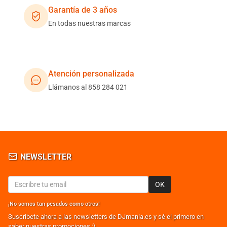
Garantía de 3 años
En todas nuestras marcas
Atención personalizada
Llámanos al 858 284 021
NEWSLETTER
OK
¡No somos tan pesados como otros!
Suscribete ahora a las newsletters de DJmania.es y sé el primero en
saber nuestras promociones ;)