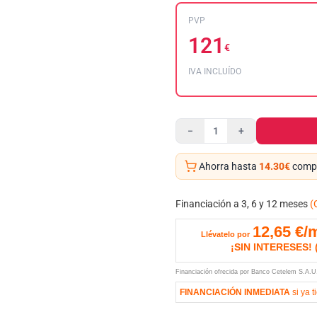
PVP
121
€
IVA INCLUÍDO
−
+
Ahorra hasta
14.30€
compr
Financiación a 3, 6 y 12 meses
(
12,65
€/
Llévatelo por
¡SIN INTERESES!
Financiación ofrecida por Banco Cetelem S.A.
FINANCIACIÓN INMEDIATA
si ya t