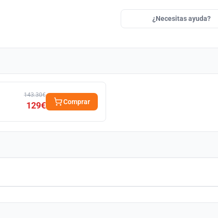
¿Necesitas ayuda?
143.30€
Comprar
129€