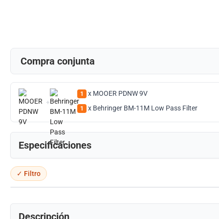
Compra conjunta
x MOOER PDNW 9V
1
+
x Behringer BM-11M Low Pass Filter
1
Especificaciones
✓ Filtro
Descripción