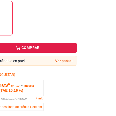
COMPRAR
ándolo en pack
Ver packs ↓
OCULTAR)
mes*
en
meses!
(
TAE
10,16 %
)
+
info
U.
Válido hasta
31/12/2026
ienes línea de crédito Cetelem