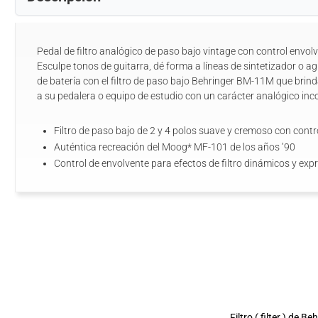
Pedal de filtro analógico de paso bajo vintage con control envol
Esculpe tonos de guitarra, dé forma a líneas de sintetizador o a
de batería con el filtro de paso bajo Behringer BM-11M que brind
a su pedalera o equipo de estudio con un carácter analógico inc
Filtro de paso bajo de 2 y 4 polos suave y cremoso con contr
Auténtica recreación del Moog* MF-101 de los años ’90
Control de envolvente para efectos de filtro dinámicos y exp
→
Filtro ( filter ) de Be