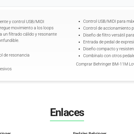
Control USB/MIDI para máxim
vente y control USB/MIDI
gregue movimiento a los loops
Control de accionamiento 
a un filtrado cálido y resonante
Diseño de filtro versátil par
onfundible.
Entrada de pedal de expresi
Diseño compacto y resistent
ol de resonancia
Combínalo con otros pedale
Comprar Behringer BM-11M Low
resivos
Enlaces
→
hringer
Pedales Behringer