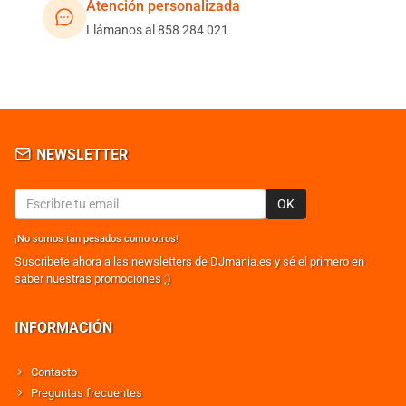
Atención personalizada
Llámanos al 858 284 021
NEWSLETTER
OK
¡No somos tan pesados como otros!
Suscribete ahora a las newsletters de DJmania.es y sé el primero en
saber nuestras promociones ;)
INFORMACIÓN
Contacto
Preguntas frecuentes