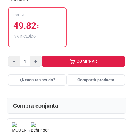
ZN-738147
PVP
70€
49.82
€
IVA INCLUÍDO
COMPRAR
−
+
¿Necesitas ayuda?
Compartir producto
Compra conjunta
+