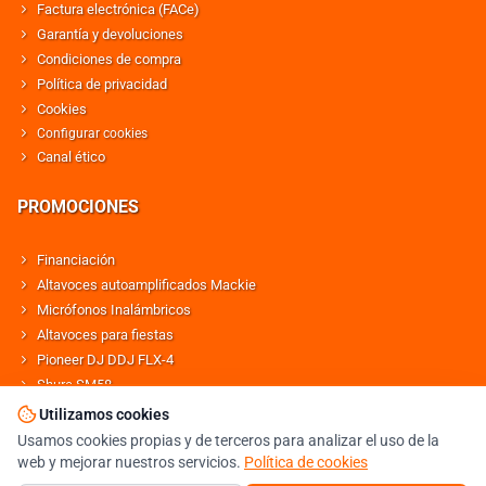
Factura electrónica (FACe)
Garantía y devoluciones
Condiciones de compra
Política de privacidad
Cookies
Configurar cookies
Canal ético
PROMOCIONES
Financiación
Altavoces autoamplificados Mackie
Micrófonos Inalámbricos
Altavoces para fiestas
Pioneer DJ DDJ FLX-4
Shure SM58
Altavoces Behringer
Utilizamos cookies
Usamos cookies propias y de terceros para analizar el uso de la
web y mejorar nuestros servicios.
Política de cookies
© DJMANIA 2000-2026 TODOS LOS DERECHOS RESERVADOS