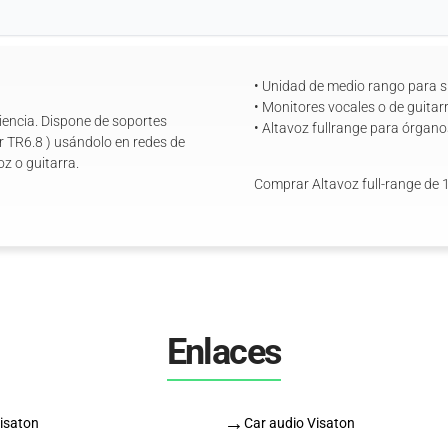
• Unidad de medio rango para s
• Monitores vocales o de guitar
ciencia. Dispone de soportes
• Altavoz fullrange para órgano
 TR6.8 ) usándolo en redes de
z o guitarra.
Comprar Altavoz full-range de 1
Enlaces
→
Visaton
Car audio Visaton