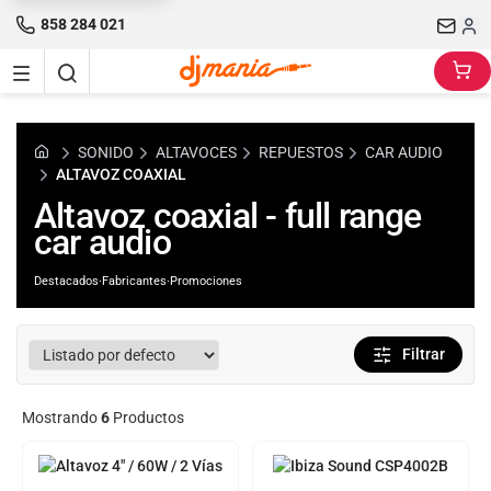
858 284 021
SONIDO
ALTAVOCES
REPUESTOS
CAR AUDIO
ALTAVOZ COAXIAL
Altavoz coaxial - full range
car audio
Destacados
·
Fabricantes
·
Promociones
Filtrar
Mostrando
6
Productos