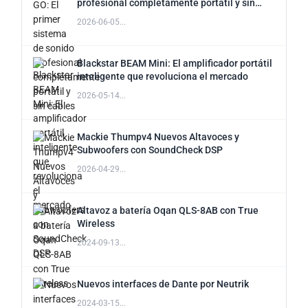
profesional completamente portátil y sin
cables
2026-06-05...
Blackstar BEAM Mini: El amplificador portátil
inteligente que revoluciona el mercado
2026-05-14...
Mackie Thumpv4 Nuevos Altavoces y
Subwoofers con SoundCheck DSP
2026-04-29...
Altavoz a batería Oqan QLS-8AB con True
Wireless
2024-09-13...
Nuevos interfaces de Dante por Neutrik
2024-03-15...