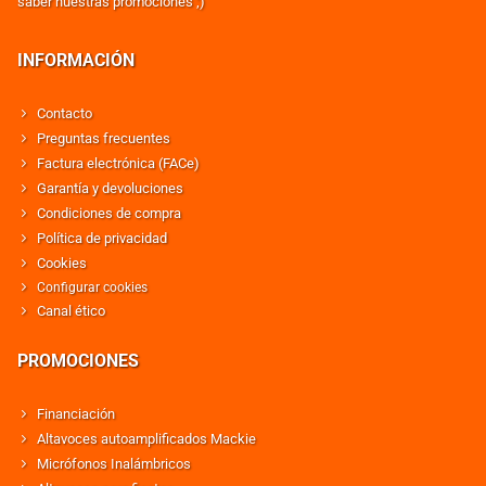
saber nuestras promociones ;)
INFORMACIÓN
Contacto
Preguntas frecuentes
Factura electrónica (FACe)
Garantía y devoluciones
Condiciones de compra
Política de privacidad
Cookies
Configurar cookies
Canal ético
PROMOCIONES
Financiación
Altavoces autoamplificados Mackie
Micrófonos Inalámbricos