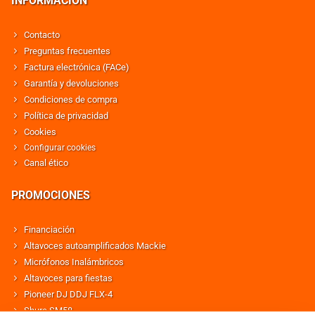
INFORMACIÓN
Contacto
Preguntas frecuentes
Factura electrónica (FACe)
Garantía y devoluciones
Condiciones de compra
Política de privacidad
Cookies
Configurar cookies
Canal ético
PROMOCIONES
Financiación
Altavoces autoamplificados Mackie
Micrófonos Inalámbricos
Altavoces para fiestas
Pioneer DJ DDJ FLX-4
Shure SM58