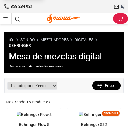
858 284 021
SONIDO
MEZCLADORES
DIGITALES
BEHRINGER
Mesa de mezclas digital
Destacados
·
Fabricantes
·
Promociones
Filtrar
Mostrando
15
Productos
PROMO DJ
Behringer Flow 8
Behringer S32