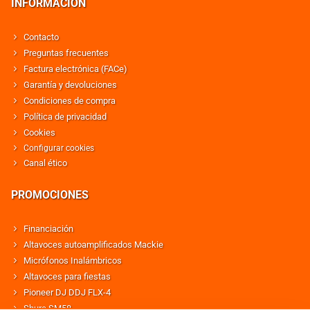
INFORMACIÓN
Contacto
Preguntas frecuentes
Factura electrónica (FACe)
Garantía y devoluciones
Condiciones de compra
Política de privacidad
Cookies
Configurar cookies
Canal ético
PROMOCIONES
Financiación
Altavoces autoamplificados Mackie
Micrófonos Inalámbricos
Altavoces para fiestas
Pioneer DJ DDJ FLX-4
Shure SM58