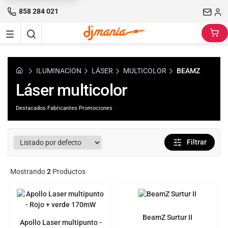
858 284 021
ILUMINACION
LÁSER
MULTICOLOR
BEAMZ
Láser multicolor
Destacados
·
Fabricantes
·
Promociones
Filtrar
Mostrando
2
Productos
BeamZ Surtur II
Apollo Laser multipunto -