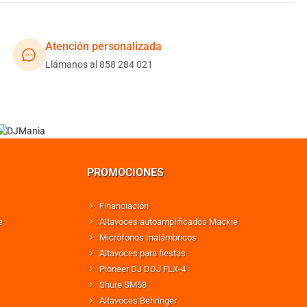
Atención personalizada
Llámanos al 858 284 021
PROMOCIONES
Financiación
e
Altavoces autoamplificados Mackie
Micrófonos Inalámbricos
Altavoces para fiestas
Pioneer DJ DDJ FLX-4
Shure SM58
Altavoces Behringer