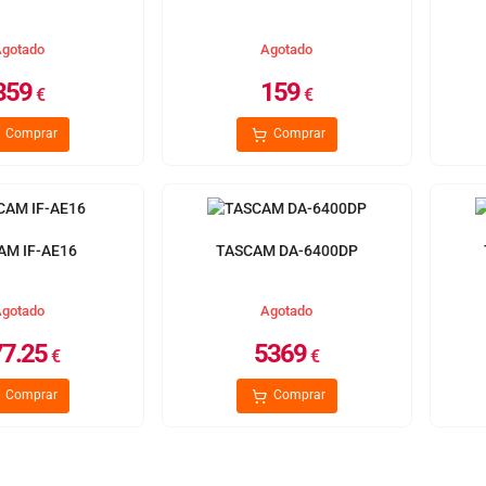
gotado
Agotado
359
159
€
€
Comprar
Comprar
AM IF-AE16
TASCAM DA-6400DP
gotado
Agotado
7.25
5369
€
€
Comprar
Comprar