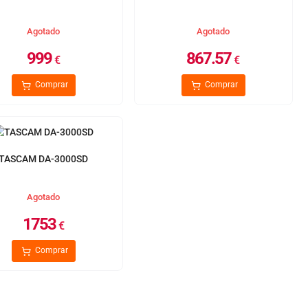
Agotado
Agotado
999
867.57
€
€
Comprar
Comprar
TASCAM DA-3000SD
Agotado
1753
€
Comprar