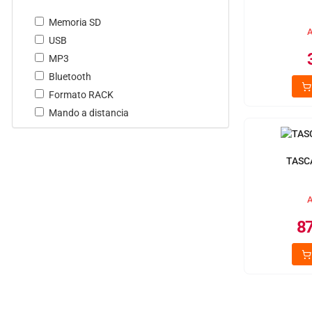
Memoria SD
A
USB
MP3
Bluetooth
Formato RACK
Mando a distancia
TASC
A
87