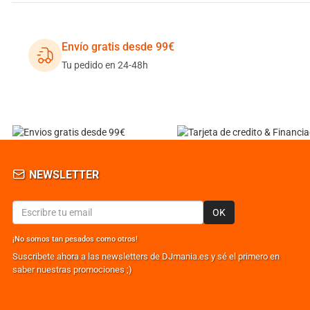
Envío gratis desde 99€
Tu pedido en 24-48h
NEWSLETTER
OK
¡No somos tan pesados como otros!
Suscribete ahora a las newsletters de DJmania.es y sé el primero en
saber nuestras promociones ;)