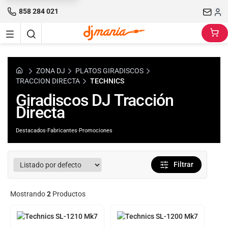
858 284 021
ZONA DJ
PLATOS GIRADISCOS
TRACCION DIRECTA
TECHNICS
Giradiscos DJ Tracción
Directa
Destacados
·
Fabricantes
·
Promociones
Filtrar
Mostrando
2
Productos