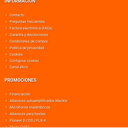
INFORMACIÓN
Contacto
Preguntas frecuentes
Factura electrónica (FACe)
Garantía y devoluciones
Condiciones de compra
Política de privacidad
Cookies
Configurar cookies
Canal ético
PROMOCIONES
Financiación
Altavoces autoamplificados Mackie
Micrófonos Inalámbricos
Altavoces para fiestas
Pioneer DJ DDJ FLX-4
Shure SM58