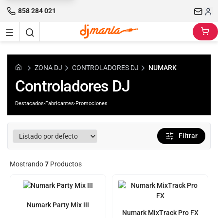
858 284 021
ZONA DJ
CONTROLADORES DJ
NUMARK
Controladores DJ
Destacados
·
Fabricantes
·
Promociones
Filtrar
Mostrando
7
Productos
Numark Party Mix III
Numark MixTrack Pro FX