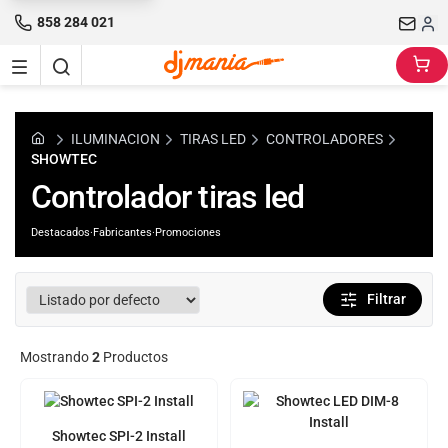
858 284 021
ILUMINACION
TIRAS LED
CONTROLADORES
SHOWTEC
Controlador tiras led
Destacados
·
Fabricantes
·
Promociones
Filtrar
Mostrando
2
Productos
Showtec SPI-2 Install