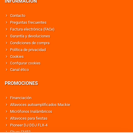
INFORMACIÓN
Contacto
Preguntas frecuentes
Factura electrónica (FACe)
Garantía y devoluciones
Condiciones de compra
Política de privacidad
Cookies
Configurar cookies
Canal ético
PROMOCIONES
Financiación
Altavoces autoamplificados Mackie
Micrófonos Inalámbricos
Altavoces para fiestas
Pioneer DJ DDJ FLX-4
Shure SM58