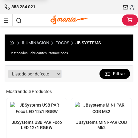
858 284 021
ILUMINACION
FOCOS
JB SYSTEMS
Destacados
·
Fabricantes
·
Promociones
Filtrar
Mostrando
5
Productos
JBSystems USB PAR Foco
JBsystems MINI-PAR COB
LED 12x1 RGBW
Mk2