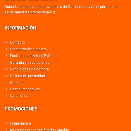
Suscribete ahora a las newsletters de DJmania.es y sé el primero en
saber nuestras promociones ;)
INFORMACIÓN
Contacto
Preguntas frecuentes
Factura electrónica (FACe)
Garantía y devoluciones
Condiciones de compra
Política de privacidad
Cookies
Configurar cookies
Canal ético
PROMOCIONES
Financiación
Altavoces autoamplificados Mackie