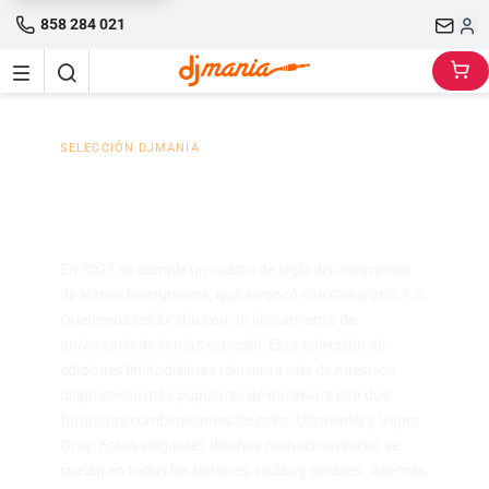
858 284 021
SELECCIÓN DJMANIA
Native Instruments 25
Aniversario
En 2021 se cumple un cuarto de siglo del nacimiento
de Native Instruments, que arrancó con Generator 1.0.
Queremos celebrarlo con un lanzamiento de
aniversario de lo más especial. Esta colección de
ediciones limitadísimas reinventa seis de nuestros
dispositivos más populares de hardware con dos
futuristas combinaciones de color: Ultraviolet y Vapor
Gray. Estos elegantes diseños monocromáticos se
cuelan en todos los botones, teclas y detalles. Además,