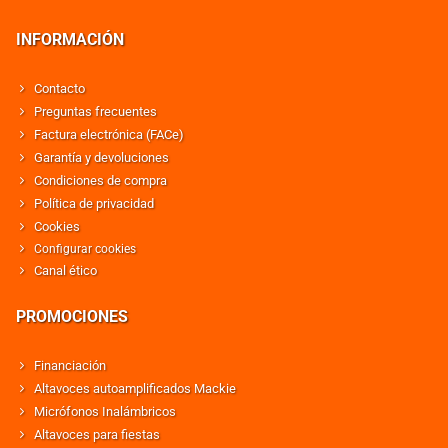
INFORMACIÓN
Contacto
Preguntas frecuentes
Factura electrónica (FACe)
Garantía y devoluciones
Condiciones de compra
Política de privacidad
Cookies
Configurar cookies
Canal ético
PROMOCIONES
Financiación
Altavoces autoamplificados Mackie
Micrófonos Inalámbricos
Altavoces para fiestas