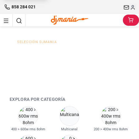
858 284 021
SELECCIÓN DJMANIA
Descubre la gama de
amplificadores / etaps de
potencia Behringer
EXPLORA POR CATEGORÍA
400 > 600w rms 8ohm
Multicanal
200 > 400w rms 8ohm