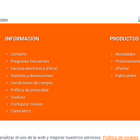
INFORMACIÓN
PRODUCTOS
Contacto
Novedades
Preguntas frecuentes
Próximament
Factura electrónica (FACe)
Ofertas
Garantía y devoluciones
Fabricantes
Condiciones de compra
Política de privacidad
Cookies
Configurar cookies
Canal ético
nalizar el uso de la web y mejorar nuestros servicios.
Política de cookies