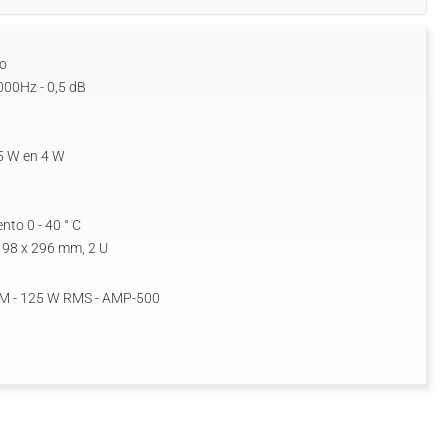
Ko
000Hz - 0,5 dB
 5 W en 4 W
to 0 - 40 ° C
 98 x 296 mm, 2 U
Comprar Etapa de potencia BHM - 125 W RMS - AMP-500