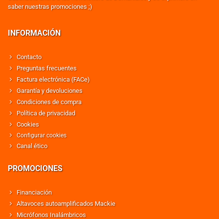
saber nuestras promociones ;)
INFORMACIÓN
Contacto
Preguntas frecuentes
Factura electrónica (FACe)
Garantía y devoluciones
Condiciones de compra
Política de privacidad
Cookies
Configurar cookies
Canal ético
PROMOCIONES
Financiación
Altavoces autoamplificados Mackie
Micrófonos Inalámbricos