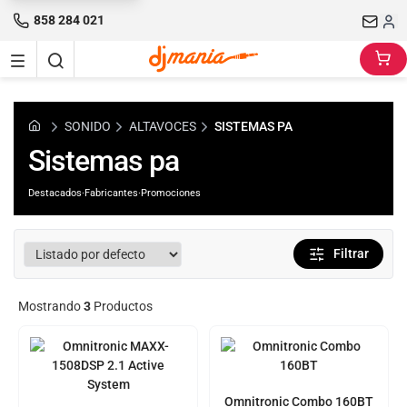
858 284 021
SONIDO
ALTAVOCES
SISTEMAS PA
Sistemas pa
Destacados
·
Fabricantes
·
Promociones
Filtrar
Mostrando
3
Productos
Omnitronic Combo 160BT