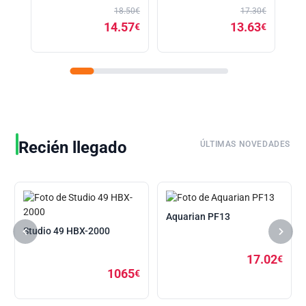
18.50€
17.30€
14.57
13.63
€
€
Recién llegado
ÚLTIMAS NOVEDADES
Aquarian PF13
Studio 49 HBX-2000
17.02
€
1065
€