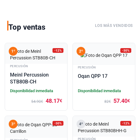
Top ventas
LOS MÁS VENDIDOS
-12%
-30%
1º
2º
PERCUSIÓN
PERCUSIÓN
Meinl Percussion
Oqan QPP 17
STB80B-CH
Disponibilidad inmediata
Disponibilidad inmediata
48.17
57.40
€
€
54.90€
82€
-30%
-12%
3º
4º
PERCUSIÓN