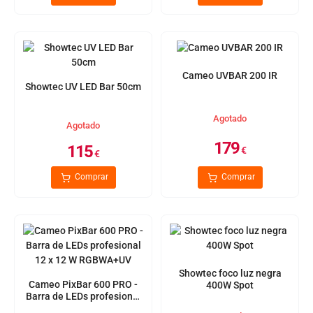
Cameo UVBAR 200 IR
Showtec UV LED Bar 50cm
Agotado
Agotado
179
115
€
€
Comprar
Comprar
Showtec foco luz negra
Cameo PixBar 600 PRO -
400W Spot
Barra de LEDs profesional
12 x 12 W RGBWA+UV