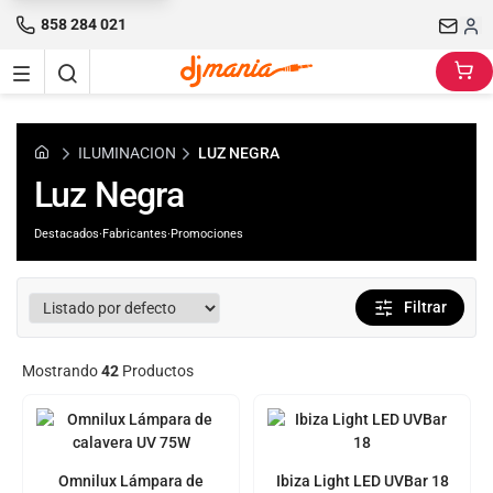
858 284 021
ILUMINACION
LUZ NEGRA
Luz Negra
Destacados
·
Fabricantes
·
Promociones
Filtrar
Mostrando
42
Productos
Omnilux Lámpara de
Ibiza Light LED UVBar 18