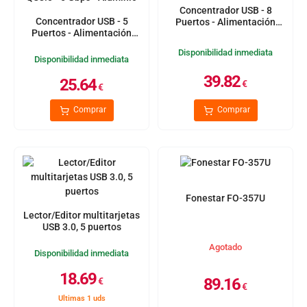
Concentrador USB - 8
Concentrador USB - 5
Puertos - Alimentación
Puertos - Alimentación
USB 3.0 - QC3.0 - 5 Gbps
USB 3.0 - Puerto de Carga
Disponibilidad inmediata
QC3.0 - 5 Gbps - Aluminio
Disponibilidad inmediata
39.82
25.64
€
€
Comprar
Comprar
Fonestar FO-357U
Lector/Editor multitarjetas
USB 3.0, 5 puertos
Agotado
Disponibilidad inmediata
18.69
89.16
€
€
Ultimas 1 uds