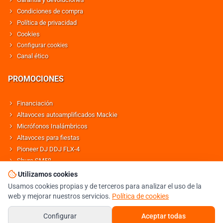
Condiciones de compra
Política de privacidad
Cookies
Configurar cookies
Canal ético
PROMOCIONES
Financiación
Altavoces autoamplificados Mackie
Micrófonos Inalámbricos
Altavoces para fiestas
Pioneer DJ DDJ FLX-4
Shure SM58
Altavoces Behringer
Utilizamos cookies
Usamos cookies propias y de terceros para analizar el uso de la
web y mejorar nuestros servicios.
Política de cookies
© DJMANIA 2000-2026 TODOS LOS DERECHOS RESERVADOS
TIENDA DJ ESPECIALISTA EN SONIDO E ILUMINACIÓN PROFESIONAL
Configurar
Aceptar todas