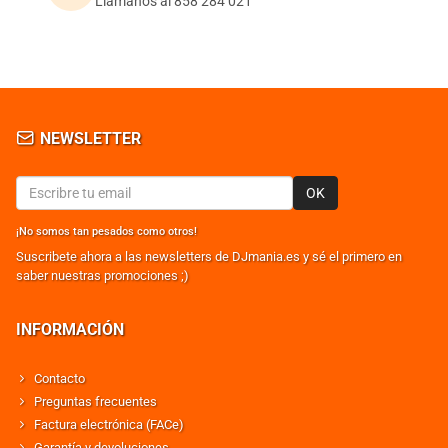
Llámanos al 858 284 021
NEWSLETTER
OK
¡No somos tan pesados como otros!
Suscribete ahora a las newsletters de DJmania.es y sé el primero en
saber nuestras promociones ;)
INFORMACIÓN
Contacto
Preguntas frecuentes
Factura electrónica (FACe)
Garantía y devoluciones