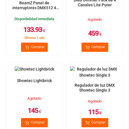
DMX Dimmer Pack de 4
BeamZ Panel de
Canales Lite Puter
interruptores DMX512 4
canales
Disponibilidad inmediata
Agotado
133.93
€
459
€
Ultimas 1 uds
Comprar
Comprar
Showtec Lightbrick
Regulador de luz DMX
Showtec Single 3
Agotado
Agotado
145
115
€
€
Comprar
Comprar