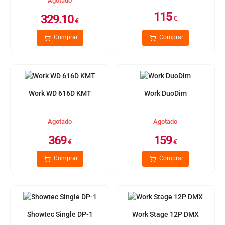
Agotado
115
329.10
€
€
Comprar
Comprar
Work WD 616D KMT
Work DuoDim
Agotado
Agotado
369
159
€
€
Comprar
Comprar
Showtec Single DP-1
Work Stage 12P DMX