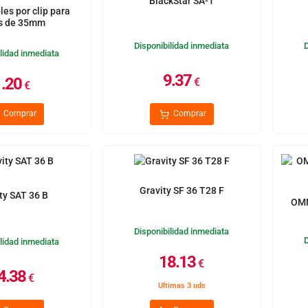
BlackStar SA-1
les por clip para
s de 35mm
Disponibilidad inmediata
lidad inmediata
9.37
1.20
€
€
Comprar
Comprar
Gravity SF 36 T28 F
ty SAT 36 B
OMN
Disponibilidad inmediata
lidad inmediata
18.13
€
4.38
€
Ultimas 3 uds