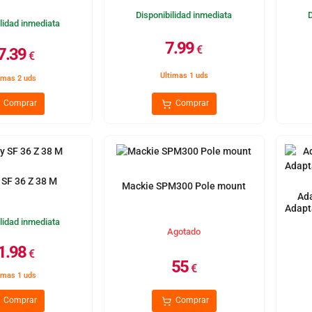
Disponibilidad inmediata
lidad inmediata
7.99
€
7.39
€
Ultimas 1 uds
imas 2 uds
Comprar
Comprar
 SF 36 Z 38 M
Mackie SPM300 Pole mount
Ada
Adapt
lidad inmediata
Agotado
1.98
€
55
€
imas 1 uds
Comprar
Comprar