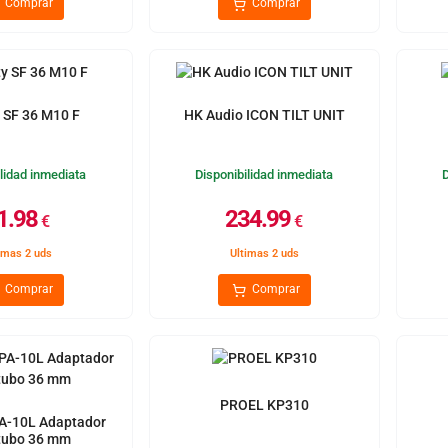
Comprar
Comprar
y SF 36 M10 F
HK Audio ICON TILT UNIT
lidad inmediata
Disponibilidad inmediata
1.98
234.99
€
€
imas 2 uds
Ultimas 2 uds
Comprar
Comprar
PROEL KP310
PA-10L Adaptador
tubo 36 mm