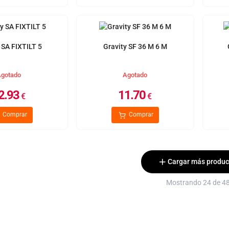
 SA FIXTILT 5
Gravity SF 36 M 6 M
gotado
Agotado
2.93
11.70
€
€
Comprar
Comprar
Cargar más produc
Mostrando 24 de 4