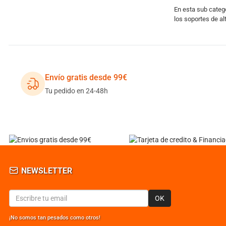
En esta sub catego
los soportes de a
Envío gratis desde 99€
Tu pedido en 24-48h
NEWSLETTER
OK
¡No somos tan pesados como otros!