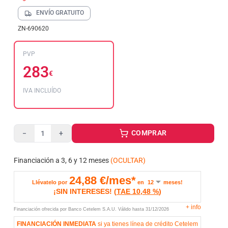
ENVÍO GRATUITO
ZN-690620
PVP
283
€
IVA INCLUÍDO
COMPRAR
−
+
Financiación a 3, 6 y 12 meses
(OCULTAR)
24,88
€/mes*
Llévatelo por
en
meses!
¡SIN INTERESES!
(
TAE
10,48 %
)
+
info
Financiación ofrecida por Banco Cetelem S.A.U.
Válido hasta
31/12/2026
FINANCIACIÓN INMEDIATA
si ya tienes línea de crédito Cetelem