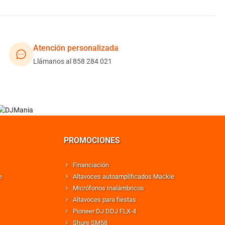
Atención personalizada
Llámanos al 858 284 021
PROMOCIONES
Financiación
e
Altavoces autoamplificados Mackie
Micrófonos Inalámbricos
Altavoces para fiestas
Pioneer DJ DDJ FLX-4
Shure SM58