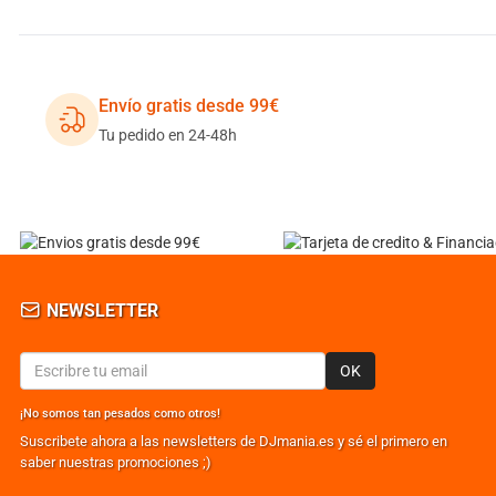
Envío gratis desde 99€
Tu pedido en 24-48h
NEWSLETTER
OK
¡No somos tan pesados como otros!
Suscribete ahora a las newsletters de DJmania.es y sé el primero en
saber nuestras promociones ;)