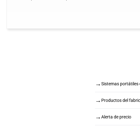
→
Sistemas portátile
→
Productos del fabr
→
Alerta de precio