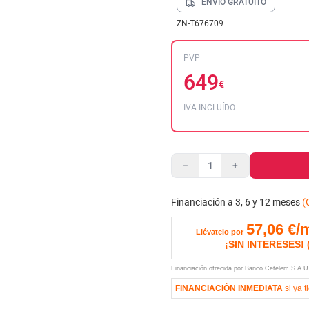
ENVÍO GRATUITO
ZN-T676709
PVP
649
€
IVA INCLUÍDO
−
+
Financiación a 3, 6 y 12 meses
(
57,06
€/
Llévatelo por
¡SIN INTERESES!
Financiación ofrecida por Banco Cetelem S.A.
FINANCIACIÓN INMEDIATA
si ya t