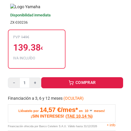
Disponibilidad inmediata
ZX-030236
PVP
149€
139.38
€
IVA INCLUÍDO
COMPRAR
−
+
Financiación a 3, 6 y 12 meses
(OCULTAR)
14,57
€/mes*
Llévatelo por
en
meses!
¡SIN INTERESES!
(
TAE
10,14 %
)
+
info
Financiación ofrecida por Banco Cetelem S.A.U.
Válido hasta
31/12/2026