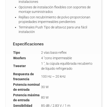
instalaciones
Opciones de instalación flexibles con soportes de
montaje suministrados
Rejillas con recubrimiento de polvo proporcionan
propiedades impermeables pendientes
Terminales Push Tipo de altavoz para una fácil
instalación
Especificaciones
Tipo
2 vías bass-reflex
Woofers
4 "cono impermeable
1 ", la cúpula equilibrada recubierto
Tweeter
de líquido refrigerado
Respuesta de
100 Hz ~ 20 kHz
frecuencia
Potencia nominal
30 W
de entrada
Potencia máxima
80 W
de entrada
Sensibilidad
85 dB / 2,83 V / 1 m