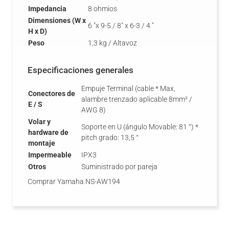
Impedancia
8 ohmios
Dimensiones (W x
6 "x 9-5 / 8" x 6-3 / 4 "
H x D)
Peso
1,3 kg / Altavoz
Especificaciones generales
Empuje Terminal (cable * Max,
Conectores de
alambre trenzado aplicable 8mm² /
E / S
AWG 8)
Volar y
Soporte en U (ángulo Movable: 81 °) *
hardware de
pitch grado: 13,5 °
montaje
Impermeable
IPX3
Otros
Suministrado por pareja
Comprar Yamaha NS-AW194