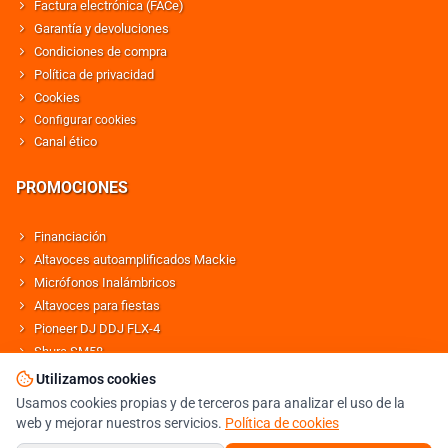
Factura electrónica (FACe)
Garantía y devoluciones
Condiciones de compra
Política de privacidad
Cookies
Configurar cookies
Canal ético
PROMOCIONES
Financiación
Altavoces autoamplificados Mackie
Micrófonos Inalámbricos
Altavoces para fiestas
Pioneer DJ DDJ FLX-4
Shure SM58
Altavoces Behringer
Utilizamos cookies
Usamos cookies propias y de terceros para analizar el uso de la
web y mejorar nuestros servicios.
Política de cookies
© DJMANIA 2000-2026 TODOS LOS DERECHOS RESERVADOS