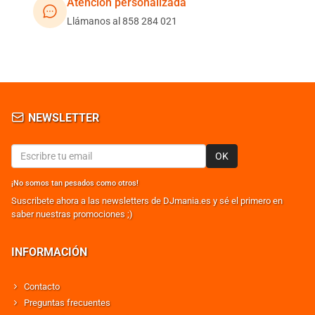
Atención personalizada
Llámanos al 858 284 021
NEWSLETTER
OK
¡No somos tan pesados como otros!
Suscribete ahora a las newsletters de DJmania.es y sé el primero en
saber nuestras promociones ;)
INFORMACIÓN
Contacto
Preguntas frecuentes