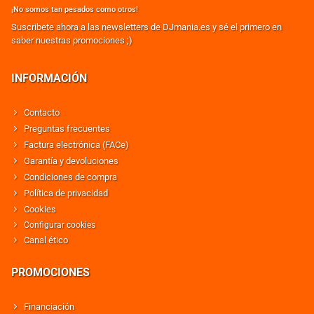
¡No somos tan pesados como otros!
Suscribete ahora a las newsletters de DJmania.es y sé el primero en
saber nuestras promociones ;)
INFORMACIÓN
Contacto
Preguntas frecuentes
Factura electrónica (FACe)
Garantía y devoluciones
Condiciones de compra
Política de privacidad
Cookies
Configurar cookies
Canal ético
PROMOCIONES
Financiación