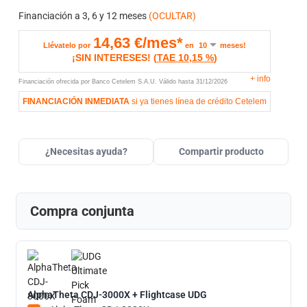
Financiación a 3, 6 y 12 meses
(OCULTAR)
14,63
€/mes*
Llévatelo por
en
meses!
¡SIN INTERESES!
(
TAE
10,15 %
)
+
info
Financiación ofrecida por Banco Cetelem S.A.U.
Válido hasta
31/12/2026
FINANCIACIÓN INMEDIATA
si ya tienes línea de crédito Cetelem
¿Necesitas ayuda?
Compartir producto
Compra conjunta
+
AlphaTheta CDJ-3000X + Flightcase UDG