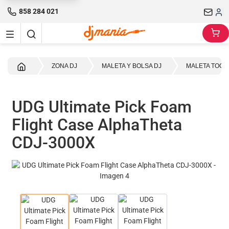
858 284 021
Inicio
ZONA DJ
MALETA Y BOLSA DJ
MALETA TOCA
UDG Ultimate Pick Foam
Flight Case AlphaTheta
CDJ-3000X