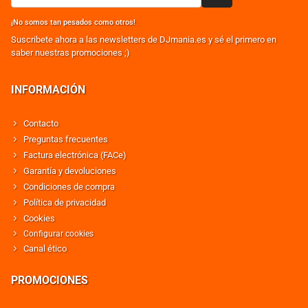
¡No somos tan pesados como otros!
Suscribete ahora a las newsletters de DJmania.es y sé el primero en
saber nuestras promociones ;)
INFORMACIÓN
Contacto
Preguntas frecuentes
Factura electrónica (FACe)
Garantía y devoluciones
Condiciones de compra
Política de privacidad
Cookies
Configurar cookies
Canal ético
PROMOCIONES