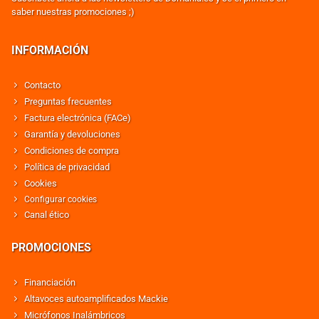
saber nuestras promociones ;)
INFORMACIÓN
Contacto
Preguntas frecuentes
Factura electrónica (FACe)
Garantía y devoluciones
Condiciones de compra
Política de privacidad
Cookies
Configurar cookies
Canal ético
PROMOCIONES
Financiación
Altavoces autoamplificados Mackie
Micrófonos Inalámbricos