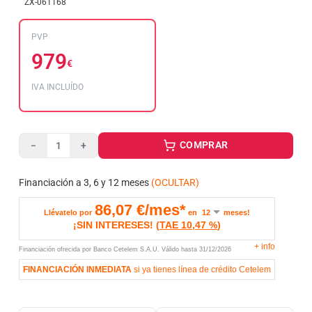
ZX-061168
PVP
979
€
IVA INCLUÍDO
COMPRAR
−
+
Financiación a 3, 6 y 12 meses
(OCULTAR)
86,07
€/mes*
Llévatelo por
en
meses!
¡SIN INTERESES!
(
TAE
10,47 %
)
+
info
Financiación ofrecida por Banco Cetelem S.A.U.
Válido hasta
31/12/2026
FINANCIACIÓN INMEDIATA
si ya tienes línea de crédito Cetelem