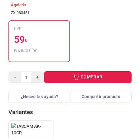
Agotado
ZX-083451
PVP
59
€
IVA INCLUÍDO
COMPRAR
−
+
¿Necesitas ayuda?
Compartir producto
Variantes