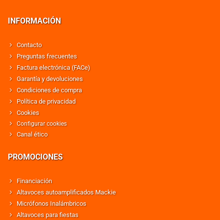
INFORMACIÓN
Contacto
Preguntas frecuentes
Factura electrónica (FACe)
Garantía y devoluciones
Condiciones de compra
Política de privacidad
Cookies
Configurar cookies
Canal ético
PROMOCIONES
Financiación
Altavoces autoamplificados Mackie
Micrófonos Inalámbricos
Altavoces para fiestas