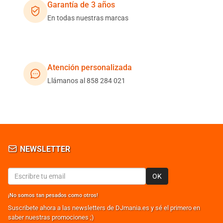
Garantía de 3 años
En todas nuestras marcas
Atención personalizada
Llámanos al 858 284 021
NEWSLETTER
OK
¡No somos tan pesados como otros!
Suscribete ahora a las newsletters de DJmania.es y sé el primero en
saber nuestras promociones ;)