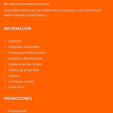
¡No somos tan pesados como otros!
Suscribete ahora a las newsletters de DJmania.es y sé el primero en
saber nuestras promociones ;)
INFORMACIÓN
Contacto
Preguntas frecuentes
Factura electrónica (FACe)
Garantía y devoluciones
Condiciones de compra
Política de privacidad
Cookies
Configurar cookies
Canal ético
PROMOCIONES
Financiación