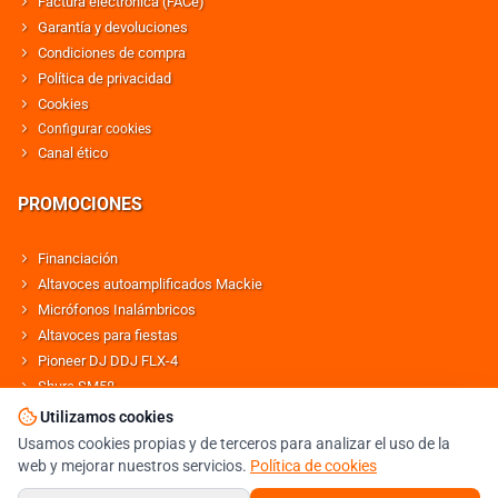
Factura electrónica (FACe)
Garantía y devoluciones
Condiciones de compra
Política de privacidad
Cookies
Configurar cookies
Canal ético
PROMOCIONES
Financiación
Altavoces autoamplificados Mackie
Micrófonos Inalámbricos
Altavoces para fiestas
Pioneer DJ DDJ FLX-4
Shure SM58
Altavoces Behringer
Utilizamos cookies
Usamos cookies propias y de terceros para analizar el uso de la
web y mejorar nuestros servicios.
Política de cookies
© DJMANIA 2000-2026 TODOS LOS DERECHOS RESERVADOS
TIENDA DJ ESPECIALISTA EN SONIDO E ILUMINACIÓN PROFESIONAL