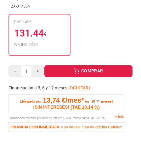
ZX-017564
PVP
149€
131.44
€
IVA INCLUÍDO
COMPRAR
−
+
Financiación a 3, 6 y 12 meses
(OCULTAR)
13,74
€/mes*
Llévatelo por
en
meses!
¡SIN INTERESES!
(
TAE
10,14 %
)
+
info
Financiación ofrecida por Banco Cetelem S.A.U.
Válido hasta
31/12/2026
FINANCIACIÓN INMEDIATA
si ya tienes línea de crédito Cetelem