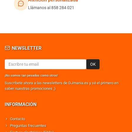
Llámanos al 858 284 021
NEWSLETTER
OK
¡No somos tan pesados como otros!
Suscribete ahora a las newsletters de DJmania.es y sé el primero en
saber nuestras promociones ;)
INFORMACIÓN
Contacto
Preguntas frecuentes