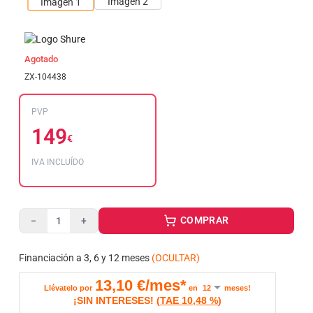
Agotado
ZX-104438
PVP
149
€
IVA INCLUÍDO
COMPRAR
−
+
Financiación a 3, 6 y 12 meses
(OCULTAR)
13,10
€/mes*
Llévatelo por
en
meses!
¡SIN INTERESES!
(
TAE
10,48 %
)