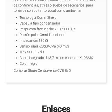
con cápsula Omnidireccional para montaje en mesas
de conferencias, atriles o suelos de escenarios, para
toma de sonido tanto vocal como ambiental.
Tecnología CommShield
Cápsula tipo condensador
Respuesta frecuencia: 70-16.000 Hz
Patrón polar Omnidireccional
Impedancia 180 Ω
Sensibilidad -28dBV/Pa (40 mV)
Max SPL 117dB
Cable integrado de 3,7 m con conector XLR3MX
Color negro
Comprar Shure Centraverse CVB B/O
Enlaces