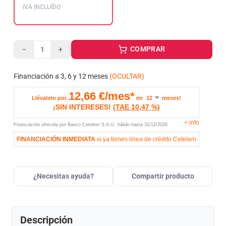
IVA INCLUÍDO
COMPRAR
−
+
Financiación a 3, 6 y 12 meses
(OCULTAR)
12,66
€/mes*
Llévatelo por
en
meses!
¡SIN INTERESES!
(
TAE
10,47 %
)
+
info
Financiación ofrecida por Banco Cetelem S.A.U.
Válido hasta
31/12/2026
FINANCIACIÓN INMEDIATA
si ya tienes línea de crédito Cetelem
¿Necesitas ayuda?
Compartir producto
Descripción