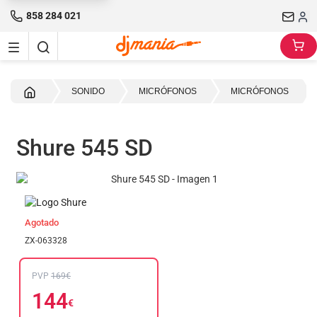
858 284 021
Inicio
SONIDO
MICRÓFONOS
MICRÓFONOS
Shure 545 SD
Agotado
ZX-063328
PVP
169€
144
€