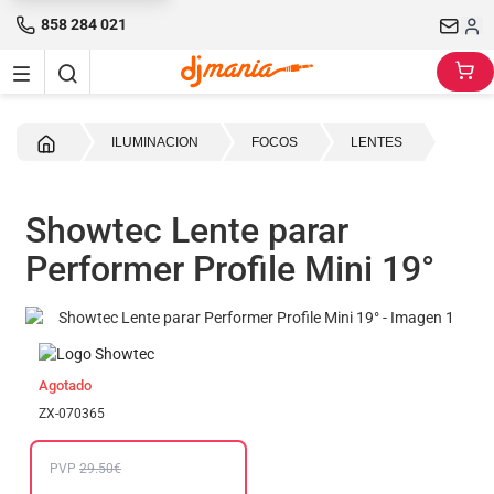
858 284 021
Inicio
ILUMINACION
FOCOS
LENTES
Showtec Lente parar
Performer Profile Mini 19°
Agotado
ZX-070365
PVP
29.50€