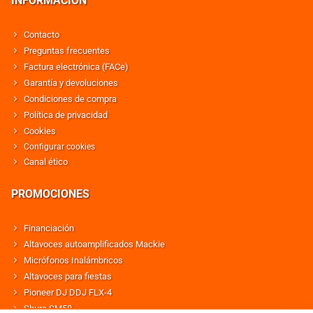
INFORMACIÓN
Contacto
Preguntas frecuentes
Factura electrónica (FACe)
Garantía y devoluciones
Condiciones de compra
Política de privacidad
Cookies
Configurar cookies
Canal ético
PROMOCIONES
Financiación
Altavoces autoamplificados Mackie
Micrófonos Inalámbricos
Altavoces para fiestas
Pioneer DJ DDJ FLX-4
Shure SM58