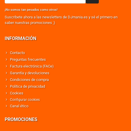
¡No somos tan pesados como otros!
Suscribete ahora a las newsletters de DJmania.es y sé el primero en
saber nuestras promociones ;)
INFORMACIÓN
Contacto
Preguntas frecuentes
Factura electrónica (FACe)
Garantía y devoluciones
Condiciones de compra
Política de privacidad
Cookies
Configurar cookies
Canal ético
PROMOCIONES