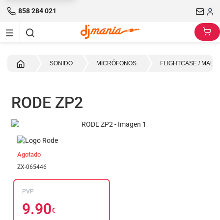
858 284 021
Inicio
SONIDO
MICRÓFONOS
FLIGHTCASE / MALE
RODE ZP2
Agotado
ZX-065446
PVP
9.90
€