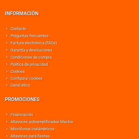
INFORMACIÓN
Contacto
Preguntas frecuentes
Factura electrónica (FACe)
Garantía y devoluciones
Condiciones de compra
Política de privacidad
Cookies
Configurar cookies
Canal ético
PROMOCIONES
Financiación
Altavoces autoamplificados Mackie
Micrófonos Inalámbricos
Altavoces para fiestas