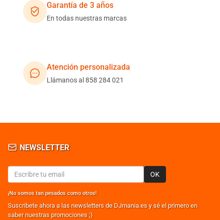
Garantía de 3 años
En todas nuestras marcas
Atención personalizada
Llámanos al 858 284 021
NEWSLETTER
OK
¡No somos tan pesados como otros!
Suscribete ahora a las newsletters de DJmania.es y sé el primero en
saber nuestras promociones ;)