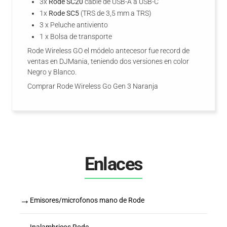
3x
Rode SC20
cable de USB-A a USB-C
1x
Rode SC5
(TRS de 3,5 mm a TRS)
3 x Peluche antiviento
1 x Bolsa de transporte
Rode Wireless GO el módelo antecesor fue record de
ventas en DJMania, teniendo dos versiones en color
Negro y Blanco.
Comprar Rode Wireless Go Gen 3 Naranja
Enlaces
→
Emisores/microfonos mano de Rode
Inalambricos Rode