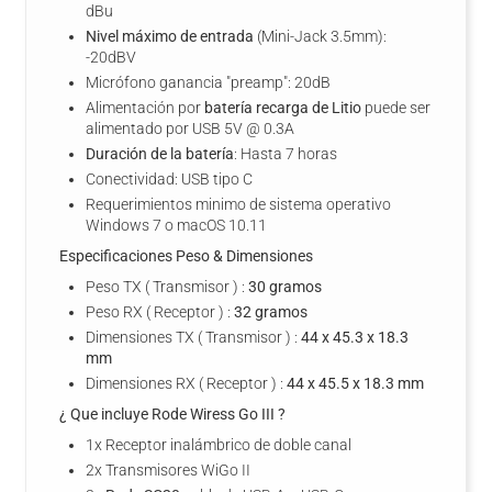
dBu
Nivel máximo de entrada
(Mini-Jack 3.5mm):
-20dBV
Micrófono ganancia "preamp": 20dB
Alimentación por
batería recarga de Litio
puede ser
alimentado por USB 5V @ 0.3A
Duración de la batería
: Hasta 7 horas
Conectividad: USB tipo C
Requerimientos minimo de sistema operativo
Windows 7 o macOS 10.11
Especificaciones Peso & Dimensiones
Peso TX ( Transmisor ) :
30 gramos
Peso RX ( Receptor ) :
32 gramos
Dimensiones TX ( Transmisor ) :
44 x 45.3 x 18.3
mm
Dimensiones RX ( Receptor ) :
44 x 45.5 x 18.3 mm
¿ Que incluye Rode Wiress Go III ?
1x Receptor inalámbrico de doble canal
2x Transmisores WiGo II