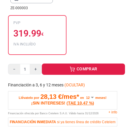
ZE-000003
PVP
319.99
€
IVA INCLUÍDO
COMPRAR
−
+
Financiación a 3, 6 y 12 meses
(OCULTAR)
28,13
€/mes*
Llévatelo por
en
meses!
¡SIN INTERESES!
(
TAE
10,47 %
)
+
info
Financiación ofrecida por Banco Cetelem S.A.U.
Válido hasta
31/12/2026
FINANCIACIÓN INMEDIATA
si ya tienes línea de crédito Cetelem