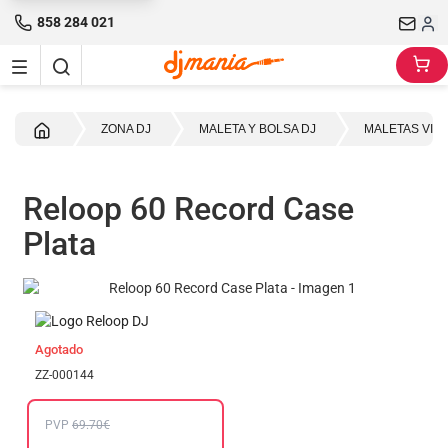
858 284 021
Inicio
ZONA DJ
MALETA Y BOLSA DJ
MALETAS VINI
Reloop 60 Record Case
Plata
Agotado
ZZ-000144
PVP
69.70€