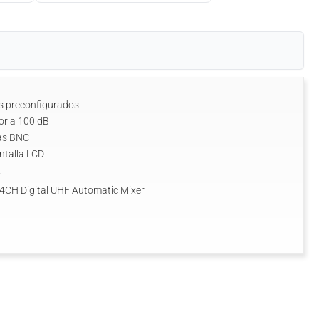
s preconfigurados
or a 100 dB
nas BNC
ntalla LCD
2
H Digital UHF Automatic Mixer