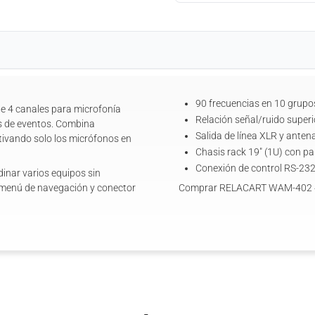
90 frecuencias en 10 grupo
e 4 canales para microfonía
Relación señal/ruido superi
os de eventos. Combina
Salida de línea XLR y ante
ctivando solo los micrófonos en
Chasis rack 19" (1U) con pa
Conexión de control RS-23
dinar varios equipos sin
on menú de navegación y conector
Comprar RELACART WAM-402 4C