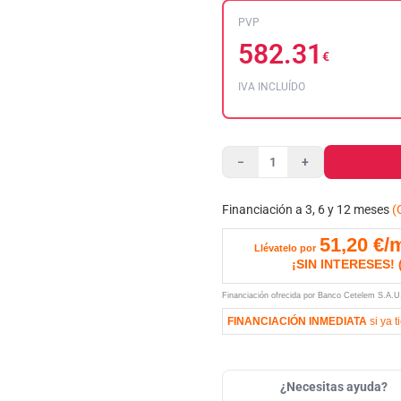
PVP
582.31
€
IVA INCLUÍDO
−
+
Financiación a 3, 6 y 12 meses
(
51,20
€/
Llévatelo por
¡SIN INTERESES!
Financiación ofrecida por Banco Cetelem S.A.
FINANCIACIÓN INMEDIATA
si ya t
¿Necesitas ayuda?