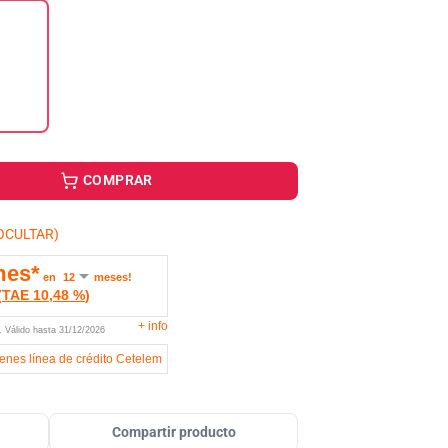
COMPRAR
OCULTAR)
mes*
en
meses!
(
TAE
10,48 %
)
+
info
U.
Válido hasta
31/12/2026
ienes línea de crédito Cetelem
Compartir producto