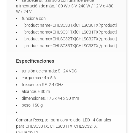
se puede utilizar sólo con una fuente de
alimentación de máx. 100 W / 5 V, 240 W / 12 V o 480
W / 24 V
funciona con:
: [product name=CHLSC30TX]CHLSC30TX[/product]
: [product name=CHLSC31TX]CHLSC31TX[/product]
: [product name=CHLSC32TX]CHLSC32TX[/product]
: [product name=CHLSC33TX]CHLSC33TX[/product]
Especificaciones
tensión de entrada: 5 - 24 VDC
carga máx.: 4 x 5 A
frecuencia RF: 2.4 GHz
alcance: ± 30 m
dimensiones: 175 x 44 x 30 mm
peso: 150 g
Comprar Receptor para controlador LED - 4 Canales -
para CHLSC30TX, CHLSC31TX, CHLSC32TX,
CHLSC33TX