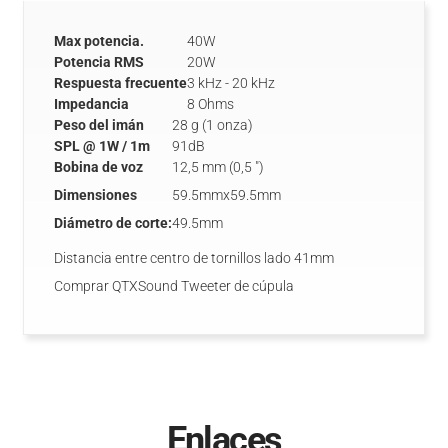
Max potencia.
40W
Potencia RMS
20W
Respuesta frecuente
3 kHz - 20 kHz
Impedancia
8 Ohms
Peso del imán
28 g (1 onza)
SPL @ 1W / 1m
91dB
Bobina de voz
12,5 mm (0,5 ")
Dimensiones
59.5mmx59.5mm
Diámetro de corte:
49.5mm
Distancia entre centro de tornillos lado 41mm
Comprar QTXSound Tweeter de cúpula
Enlaces